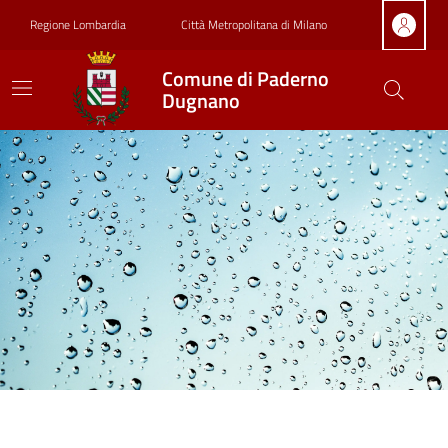
Vai ai contenuti
Vai al footer
Regione Lombardia
Città Metropolitana di Milano
Comune di Paderno
Dugnano