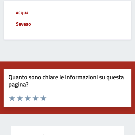
ACQUA
Seveso
Quanto sono chiare le informazioni su questa
pagina?
Valuta da 1 a 5 stelle la pagina
Valuta 1 stelle su 5
Valuta 2 stelle su 5
Valuta 3 stelle su 5
Valuta 4 stelle su 5
Valuta 5 stelle su 5