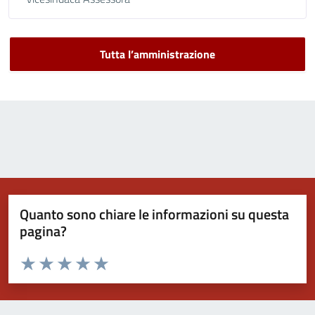
Tutta l’amministrazione
Quanto sono chiare le informazioni su questa
pagina?
Valuta da 1 a 5 stelle la pagina
Valuta 1 stelle su 5
Valuta 2 stelle su 5
Valuta 3 stelle su 5
Valuta 4 stelle su 5
Valuta 5 stelle su 5