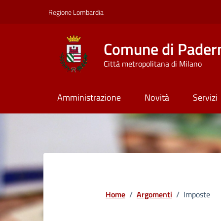
Vai ai contenuti
Vai al footer
Regione Lombardia
Comune di Pader
Città metropolitana di Milano
Amministrazione
Novità
Servizi
Home
/
Argomenti
/
Imposte