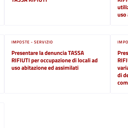
util
uso 
IMPOSTE - SERVIZIO
IMPO
Presentare la denuncia TASSA
Pres
RIFIUTI per occupazione di locali ad
RIFI
uso abitazione ed assimilati
vari
di d
comm