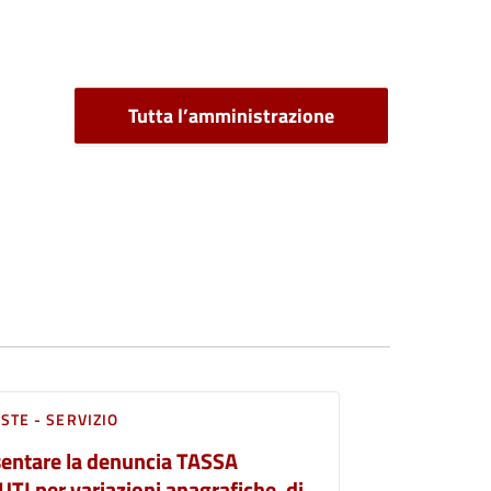
Tutta l’amministrazione
STE - SERVIZIO
entare la denuncia TASSA
UTI per variazioni anagrafiche, di