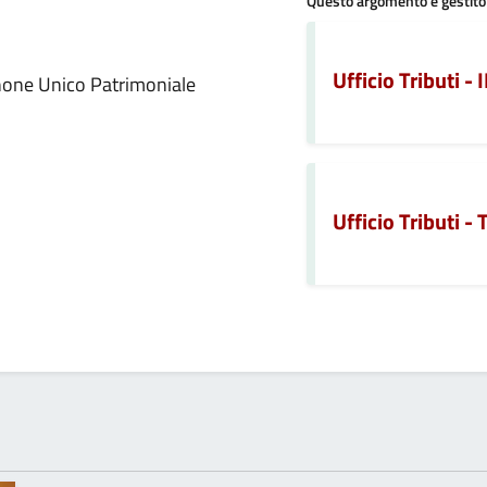
Questo argomento è gestito
 notizia
Ufficio Tributi -
anone Unico Patrimoniale
Ufficio Tributi - 