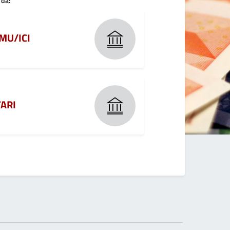
 da:
 IMU/ICI
TARI