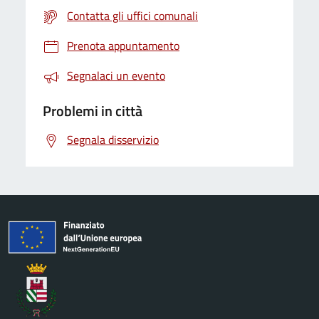
Contatta gli uffici comunali
Prenota appuntamento
Segnalaci un evento
Problemi in città
Segnala disservizio