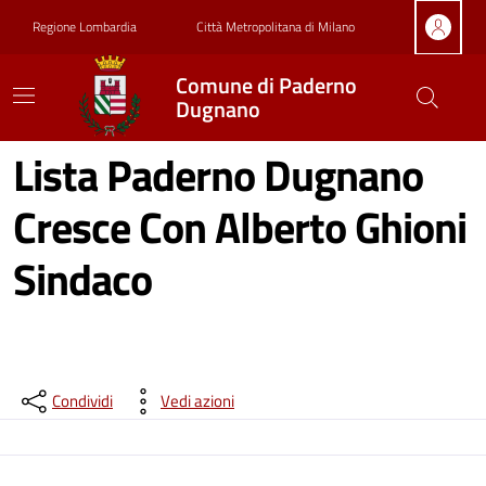
Vai ai contenuti
Vai al footer
Regione Lombardia
Città Metropolitana di Milano
Comune di Paderno
Dugnano
Lista Paderno Dugnano
Cresce Con Alberto Ghioni
Sindaco
Condividi
Vedi azioni