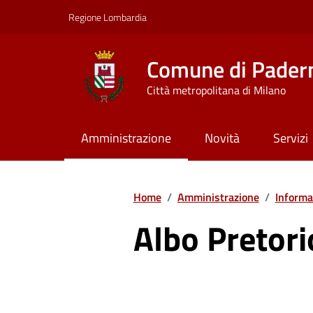
Vai ai contenuti
Vai al footer
Regione Lombardia
Comune di Pader
Città metropolitana di Milano
Amministrazione
Novità
Servizi
Home
/
Amministrazione
/
Informaz
Albo Pretori