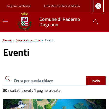
Vai ai contenuti
Vai al footer
Regione Lombardia
Città Metropolitana di Milano
Comune di Paderno
Dugnano
Home
/
Vivere il comune
/
Eventi
Eventi
Cerca una parola chiave
Invio
30
risultati trovati,
1
pagine trovate.