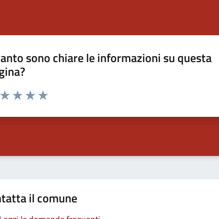
anto sono chiare le informazioni su questa
gina?
a da 1 a 5 stelle la pagina
ta 1 stelle su 5
Valuta 2 stelle su 5
Valuta 3 stelle su 5
Valuta 4 stelle su 5
Valuta 5 stelle su 5
tatta il comune