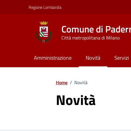
Vai ai contenuti
Vai al footer
Regione Lombardia
Comune di Pader
Città metropolitana di Milano
Amministrazione
Novità
Servizi
Home
/
Novità
Novità