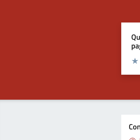
Qu
pa
Valut
Valu
Con