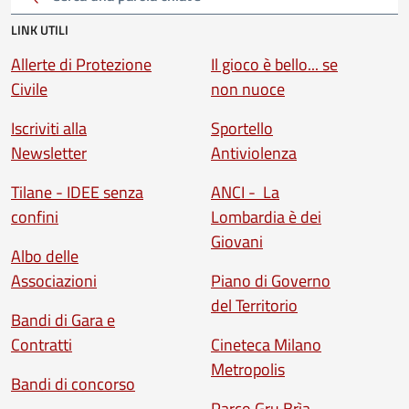
Cerca una parola chiave
LINK UTILI
Allerte di Protezione
Il gioco è bello... se
Civile
non nuoce
Iscriviti alla
Sportello
Newsletter
Antiviolenza
Tilane - IDEE senza
ANCI - La
confini
Lombardia è dei
Giovani
Albo delle
Associazioni
Piano di Governo
del Territorio
Bandi di Gara e
Contratti
Cineteca Milano
Metropolis
Bandi di concorso
Parco Gru Brìa