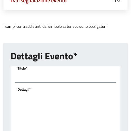
Attivo
Dati segnalazione evento
Riepilogo
1/2
I campi contraddistinti dal simbolo asterisco sono obbligatori
Dettagli Evento
Titolo*
Dettagli*