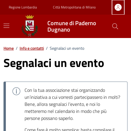
Vai ai contenuti
Vai al footer
Regione Lombardia
Città Metropolitana di Milano
Comune di Paderno
Dugnano
Home
/
Info e contatti
/
Segnalaci un evento
Segnalaci un evento
Con la tua associazione stai organizzando
un’iniziativa a cui vorresti partecipassero in molti?
Bene, allora segnalaci l’evento, e noi lo
metteremo nel calendario in modo che più
persone possano saperlo.
Come fare è molto semplice: basta compilare il