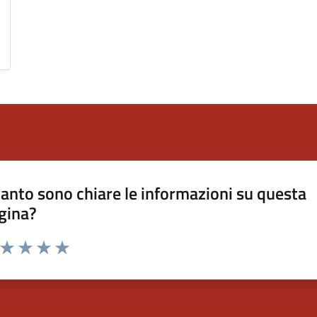
anto sono chiare le informazioni su questa
gina?
a da 1 a 5 stelle la pagina
ta 1 stelle su 5
Valuta 2 stelle su 5
Valuta 3 stelle su 5
Valuta 4 stelle su 5
Valuta 5 stelle su 5