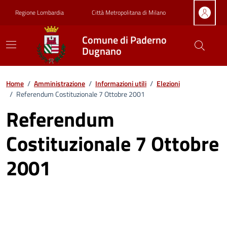
Vai ai contenuti
Vai al footer
Regione Lombardia
Città Metropolitana di Milano
Comune di Paderno
Dugnano
Home
/
Amministrazione
/
Informazioni utili
/
Elezioni
/
Referendum Costituzionale 7 Ottobre 2001
Referendum
Costituzionale 7 Ottobre
2001