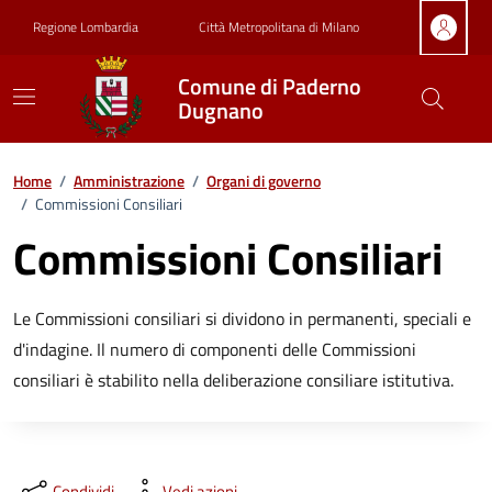
Vai ai contenuti
Vai al footer
Regione Lombardia
Città Metropolitana di Milano
Comune di Paderno
Dugnano
Home
/
Amministrazione
/
Organi di governo
/
Commissioni Consiliari
Commissioni Consiliari
Le Commissioni consiliari si dividono in permanenti, speciali e
d'indagine. Il numero di componenti delle Commissioni
consiliari è stabilito nella deliberazione consiliare istitutiva.
Condividi
Vedi azioni