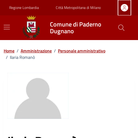
Vai ai contenuti
Vai al footer
Regione Lombardia
Città Metropolitana di Milano
Comune di Paderno
Dugnano
Home
/
Amministrazione
/
Personale amministrativo
/
Ilaria Romanò