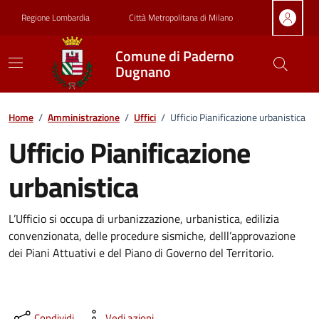
Vai ai contenuti
Vai al footer
Regione Lombardia
Città Metropolitana di Milano
Comune di Paderno
Dugnano
Dettagli dell'ufficio
Home
/
Amministrazione
/
Uffici
/
Ufficio Pianificazione urbanistica
Ufficio Pianificazione
urbanistica
L’Ufficio si occupa di urbanizzazione, urbanistica, edilizia
convenzionata, delle procedure sismiche, delll’approvazione
dei Piani Attuativi e del Piano di Governo del Territorio.
Condividi
Vedi azioni