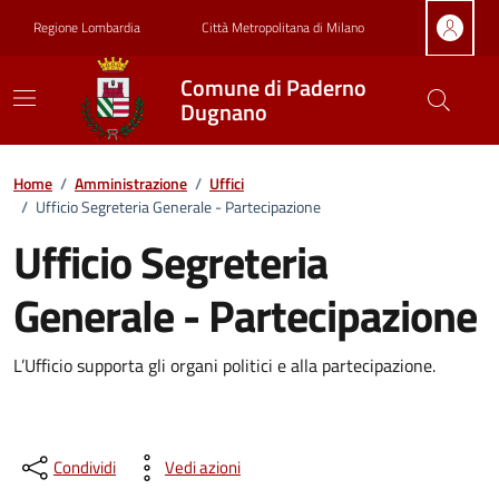
Vai ai contenuti
Vai al footer
Regione Lombardia
Città Metropolitana di Milano
Comune di Paderno
Dugnano
Dettagli dell'ufficio
Home
/
Amministrazione
/
Uffici
/
Ufficio Segreteria Generale - Partecipazione
Ufficio Segreteria
Generale - Partecipazione
L’Ufficio supporta gli organi politici e alla partecipazione.
Condividi
Vedi azioni