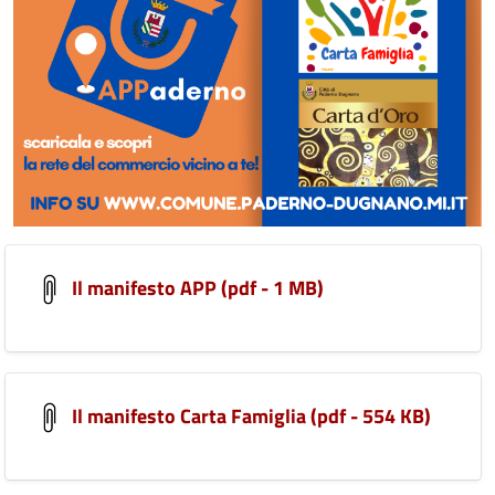
Il manifesto APP (pdf - 1 MB)
Il manifesto Carta Famiglia (pdf - 554 KB)