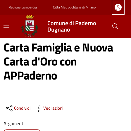
Vai ai contenuti
Vai al footer
Regione Lombardia
Città Metropolitana di Milano
Comune di Paderno
Dugnano
Carta Famiglia e Nuova
Carta d'Oro con
APPaderno
Condividi
Vedi azioni
Argomenti