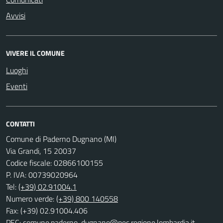
Avvisi
VIVERE IL COMUNE
Luoghi
Eventi
CONTATTI
Comune di Paderno Dugnano (MI)
Via Grandi, 15 20037
Codice fiscale: 02866100155
P. IVA: 00739020964
Tel:
(+39) 02.91004.1
Numero verde:
(+39) 800 140558
Fax: (+39) 02.91004.406
PEC:
comune.paderno-dugnano@pec.regione.lombardia.it