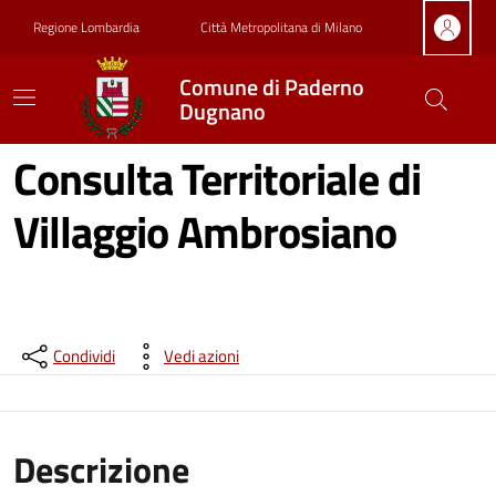
Vai ai contenuti
Vai al footer
Regione Lombardia
Città Metropolitana di Milano
Comune di Paderno
Dugnano
Consulta Territoriale di
Villaggio Ambrosiano
Condividi
Vedi azioni
Descrizione