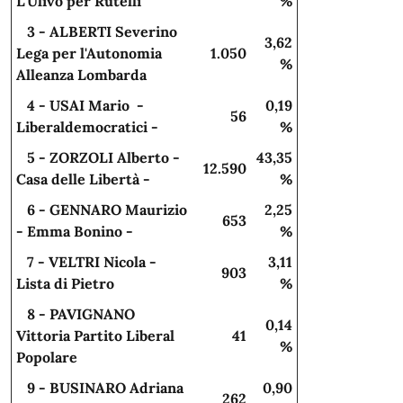
L'Ulivo per Rutelli
%
3 - ALBERTI Severino
3,62
Lega per l'Autonomia
1.050
%
Alleanza Lombarda
4 - USAI Mario -
0,19
56
Liberaldemocratici -
%
5 - ZORZOLI Alberto -
43,35
12.590
Casa delle Libertà -
%
6 - GENNARO Maurizio
2,25
653
- Emma Bonino -
%
7 - VELTRI Nicola -
3,11
903
Lista di Pietro
%
8 - PAVIGNANO
0,14
Vittoria Partito Liberal
41
%
Popolare
9 - BUSINARO Adriana
0,90
262