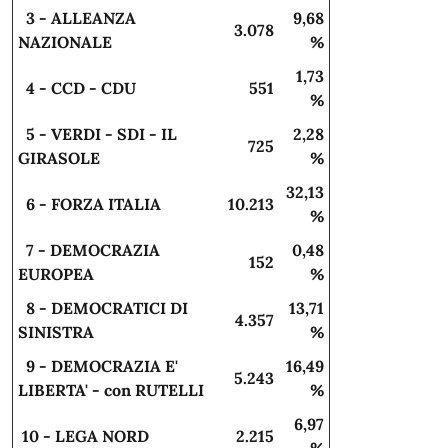
3 - ALLEANZA
9,68
3.078
NAZIONALE
%
1,73
4 - CCD - CDU
551
%
5 - VERDI - SDI - IL
2,28
725
GIRASOLE
%
32,13
6 - FORZA ITALIA
10.213
%
7 - DEMOCRAZIA
0,48
152
EUROPEA
%
8 - DEMOCRATICI DI
13,71
4.357
SINISTRA
%
9 - DEMOCRAZIA E'
16,49
5.243
LIBERTA' - con RUTELLI
%
6,97
10 - LEGA NORD
2.215