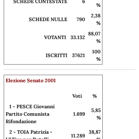
SCHEDE CONTESTATE
6
%
2,38
SCHEDE NULLE
790
%
88,07
VOTANTI
33.132
%
100
ISCRITTI
37621
%
Elezione Senato 2001
Voti
%
1 - PESCE Giovanni
5,85
Partito Comunista
1.699
%
Rifondazione
2 - TOIA Patrizia -
38,87
11.289