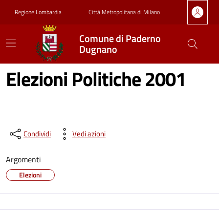
Vai ai contenuti
Vai al footer
Regione Lombardia
Città Metropolitana di Milano
Comune di Paderno
Dugnano
Elezioni Politiche 2001
Condividi
Vedi azioni
Argomenti
Elezioni