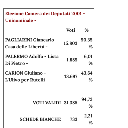
Elezione Camera dei Deputati 2001 -
Uninominale -
Voti
%
PAGLIARINI Giancarlo -
50,35
15.803
Casa delle Libertà -
%
PALERMO Adolfo - Lista
6,01
1.885
Di Pietro -
%
CARION Giuliano -
43,64
13.697
L'Ulivo per Rutelli -
%
94,73
VOTI VALIDI
31.385
%
2,21
SCHEDE BIANCHE
733
%