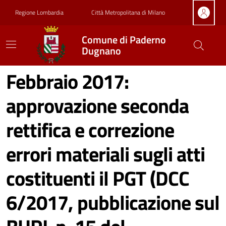
Vai ai contenuti
Vai al footer
Regione Lombardia
Città Metropolitana di Milano
Comune di Paderno
Dugnano
Febbraio 2017:
approvazione seconda
rettifica e correzione
errori materiali sugli atti
costituenti il PGT (DCC
6/2017, pubblicazione sul