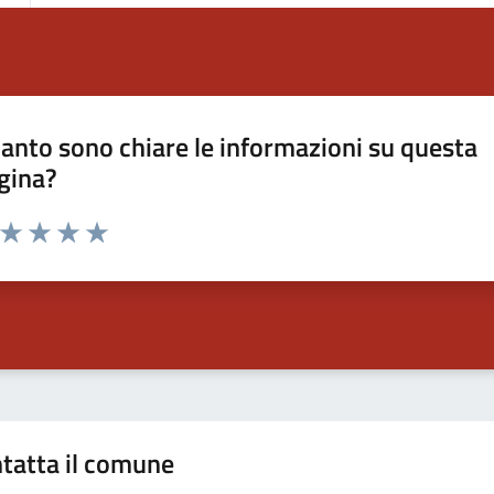
anto sono chiare le informazioni su questa
gina?
a da 1 a 5 stelle la pagina
ta 1 stelle su 5
Valuta 2 stelle su 5
Valuta 3 stelle su 5
Valuta 4 stelle su 5
Valuta 5 stelle su 5
tatta il comune