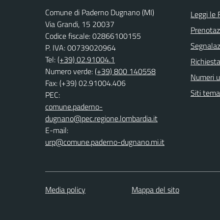
Comune di Paderno Dugnano (MI)
Leggi le
Via Grandi, 15 20037
Prenota
Codice fiscale: 02866100155
Segnalazi
P. IVA: 00739020964
Tel:
(+39) 02.91004.1
Richiesta
Numero verde:
(+39) 800 140558
Numeri ut
Fax: (+39) 02.91004.406
Siti tema
PEC:
comune.paderno-
dugnano@pec.regione.lombardia.it
E-mail:
urp@comune.paderno-dugnano.mi.it
Media policy
Mappa del sito