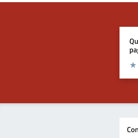
Qu
pa
Valut
Valu
Con