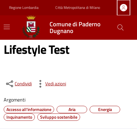
Vai ai contenuti
Vai al footer
Regione Lombardia
Città Metropolitana di Milano
Comune di Paderno
Dugnano
Lifestyle Test
Condividi
Vedi azioni
Argomenti
Accesso all'informazione
Aria
Energia
Inquinamento
Sviluppo sostenibile