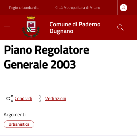
Vai ai contenuti
Vai al footer
Regione Lombardia
Città Metropolitana di Milano
Comune di Paderno
Dugnano
Piano Regolatore
Generale 2003
Condividi
Vedi azioni
Argomenti
Urbanistica