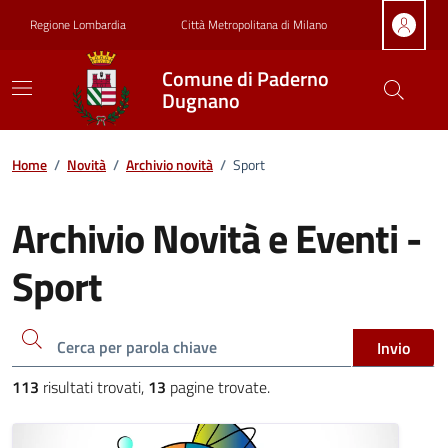
Vai ai contenuti
Vai al footer
Regione Lombardia
Città Metropolitana di Milano
Comune di Paderno
Dugnano
Home
/
Novità
/
Archivio novità
/
Sport
Archivio Novità e Eventi -
Sport
Cerca una parola chiave
Invio
113
risultati trovati,
13
pagine trovate.