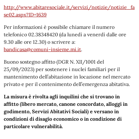
http://www.abitaresociale.it/servizi/notizie/notizie_fa
se02.aspx?ID=1639
Per informazioni è possibile chiamare il numero
telefonico 02.38348420 (da lunedì a venerdì dalle ore
9.30 alle ore 12.30) o scrivere a:
bandicasa@comuni-insieme.mi.it
.
Buono sostegno affitto (DGR N. XII/1001 del
25/09/2023) per sostenere i nuclei familiari per il
mantenimento dell’abitazione in locazione nel mercato
privato e per il contenimento dell’emergenza abitativa.
La misura è rivolta agli inquilini che si trovano in
affitto (libero mercato, canone concordato, alloggi in
godimento, Servizi Abitativi Sociali) e versano in
condizioni di disagio economico o in condizione di
particolare vulnerabilità.