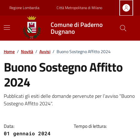
Vai ai contenuti
Vai al footer
Regione Lombardia
Città Metropolitana di Milano
Comune di Paderno
Dugnano
Home
/
Novità
/
Avvisi
/
Buono Sostegno Affitto 2024
Buono Sostegno Affitto
2024
Dettagli della notizia
Pubblicati gli esiti delle domande pervenute per l’avviso "Buono
Sostegno Affitto 2024".
Data:
Tempo di lettura:
01 gennaio 2024