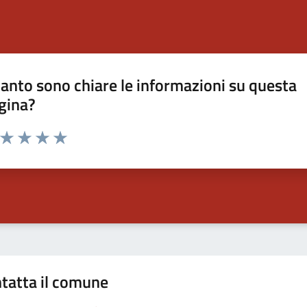
anto sono chiare le informazioni su questa
gina?
a da 1 a 5 stelle la pagina
ta 1 stelle su 5
Valuta 2 stelle su 5
Valuta 3 stelle su 5
Valuta 4 stelle su 5
Valuta 5 stelle su 5
tatta il comune