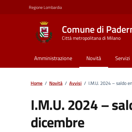
Vai ai contenuti
Vai al footer
Regione Lombardia
Comune di Pader
Città metropolitana di Milano
Amministrazione
Novità
Servizi
Home
/
Novità
/
Avvisi
/
I.M.U. 2024 – saldo e
I.M.U. 2024 – sald
dicembre