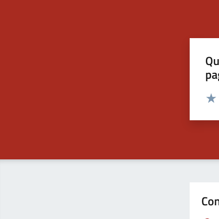
Qu
pa
Valut
Valu
Con