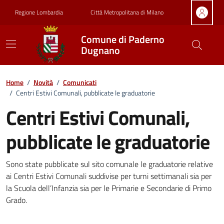
Vai ai contenuti
Vai al footer
Regione Lombardia
Città Metropolitana di Milano
Comune di Paderno
Dugnano
Home
/
Novità
/
Comunicati
/
Centri Estivi Comunali, pubblicate le graduatorie
Centri Estivi Comunali,
pubblicate le graduatorie
Dettagli della notizia
Sono state pubblicate sul sito comunale le graduatorie relative
ai Centri Estivi Comunali suddivise per turni settimanali sia per
la Scuola dell’Infanzia sia per le Primarie e Secondarie di Primo
Grado.