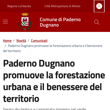
Vai ai contenuti
Vai al footer
Regione Lombardia
Città Metropolitana di Milano
Comune di Paderno
Dugnano
Home
/
Novità
/
Comunicati
/
Paderno Dugnano promuove la forestazione urbana e il benessere
del territorio
Paderno Dugnano
promuove la forestazione
urbana e il benessere del
territorio
Serata divulgativa e camminata immersa nel verde.