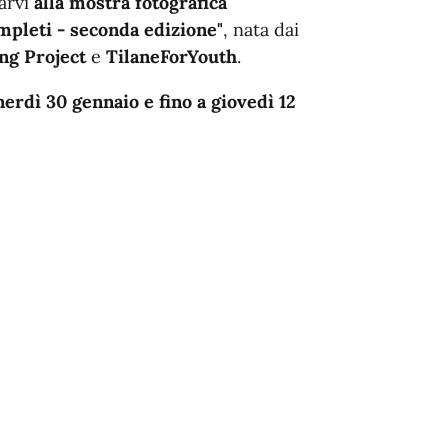
arvi
alla mostra fotografica
mpleti - seconda edizione"
, nata dai
ng Project
e
TilaneForYouth
.
erdì 30 gennaio e fino a giovedì 12