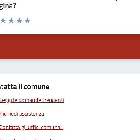
gina?
a da 1 a 5 stelle la pagina
ta 1 stelle su 5
Valuta 2 stelle su 5
Valuta 3 stelle su 5
Valuta 4 stelle su 5
Valuta 5 stelle su 5
tatta il comune
Leggi le domande frequenti
Richiedi assistenza
Contatta gli uffici comunali