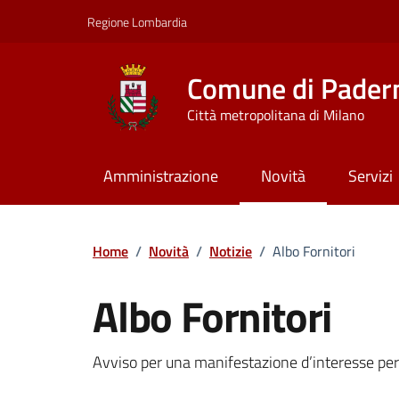
Vai ai contenuti
Vai al footer
Regione Lombardia
Comune di Pader
Città metropolitana di Milano
Amministrazione
Novità
Servizi
Home
/
Novità
/
Notizie
/
Albo Fornitori
Albo Fornitori
Dettagli della notizi
Avviso per una manifestazione d’interesse per 