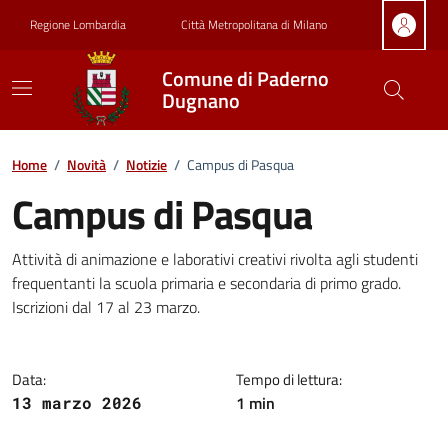
Vai ai contenuti
Vai al footer
Regione Lombardia
Città Metropolitana di Milano
Comune di Paderno
Dugnano
Home
/
Novità
/
Notizie
/
Campus di Pasqua
Campus di Pasqua
Dettagli della notizia
Attività di animazione e laborativi creativi rivolta agli studenti
frequentanti la scuola primaria e secondaria di primo grado.
Iscrizioni dal 17 al 23 marzo.
Data:
Tempo di lettura:
1 min
13 marzo 2026