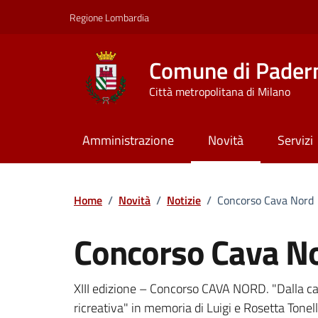
Vai ai contenuti
Vai al footer
Regione Lombardia
Comune di Pader
Città metropolitana di Milano
Amministrazione
Novità
Servizi
Home
/
Novità
/
Notizie
/
Concorso Cava Nord
Concorso Cava N
Dettagli della notizi
XIII edizione – Concorso CAVA NORD. "Dalla cava 
ricreativa" in memoria di Luigi e Rosetta Tonell