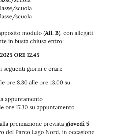
classe/scuola
classe/scuola
 apposito modulo (
All. B
), con allegati
ate in busta chiusa entro:
025 ORE 12.45
i seguenti giorni e orari:
e ore 8.30 alle ore 13.00 su
enza appuntamento
lle ore 17.30 su appuntamento
e alla premiazione prevista
giovedì 5
tro del Parco Lago Nord, in occasione