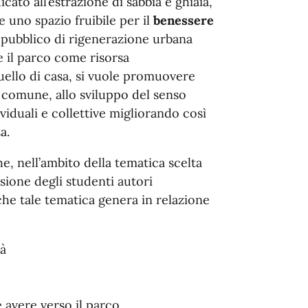
ato all’estrazione di sabbia e ghiaia,
e uno spazio fruibile per il
benessere
 pubblico di rigenerazione urbana
e il parco come risorsa
uello di casa, si vuole promuovere
e comune, allo sviluppo del senso
ividuali e collettive migliorando così
a.
e, nell’ambito della tematica scelta
sione degli studenti autori
i che tale tematica genera in relazione
tà
 avere verso il parco.