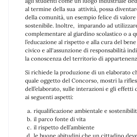
agli studenti come un luogo industriale dedic
al termine della sua attività, possa diventar
della comunità, un esempio felice di valore
sostenibile. Inoltre, imparando ad utilizzar
complementare al giardino scolastico o a q
l’educazione al rispetto e alla cura del ben
civico e all'assunzione di responsabilità ind
la conoscenza del territorio di appartenenz
Si richiede la produzione di un elaborato ch
quale oggetto del Concorso, mostri la rifles
dell’elaborato, sulle interazioni e gli effett
ai seguenti aspetti:
riqualificazione ambientale e sostenibili
il parco fonte di vita
il rispetto dell’ambiente
le buone abitudini che un cittadino deve