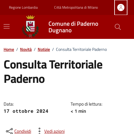
Vai ai contenuti
Vai al footer
Regione Lombardia
Città Metropolitana di Milano
Comune di Paderno
Dugnano
Home
/
Novità
/
Notizie
/
Consulta Territoriale Paderno
Consulta Territoriale
Paderno
Dettagli della notizia
Data:
Tempo di lettura:
< 1 min
17 ottobre 2024
Condividi
Vedi azioni