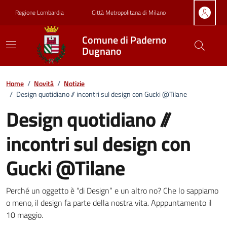
Vai ai contenuti
Vai al footer
Regione Lombardia
Città Metropolitana di Milano
Comune di Paderno
Dugnano
Home
/
Novità
/
Notizie
/
Design quotidiano // incontri sul design con Gucki @Tilane
Design quotidiano //
incontri sul design con
Gucki @Tilane
Dettagli della notizia
Perché un oggetto è “di Design” e un altro no? Che lo sappiamo
o meno, il design fa parte della nostra vita. Apppuntamento il
10 maggio.