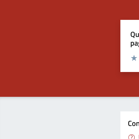
Qu
pa
Valut
Valu
Con