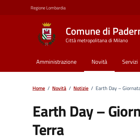
Vai ai contenuti
Vai al footer
Regione Lombardia
Comune di Pader
Città metropolitana di Milano
Amministrazione
Novità
Servizi
Home
/
Novità
/
Notizie
/
Earth Day – Giornata
Earth Day – Gior
Terra