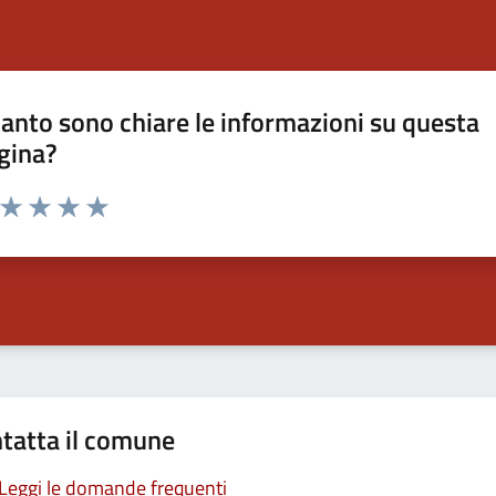
anto sono chiare le informazioni su questa
gina?
a da 1 a 5 stelle la pagina
ta 1 stelle su 5
Valuta 2 stelle su 5
Valuta 3 stelle su 5
Valuta 4 stelle su 5
Valuta 5 stelle su 5
tatta il comune
Leggi le domande frequenti