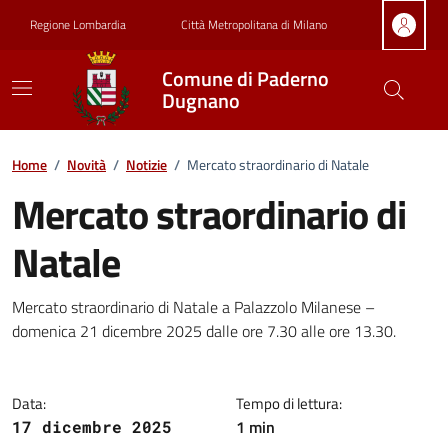
Vai ai contenuti
Vai al footer
Regione Lombardia
Città Metropolitana di Milano
Comune di Paderno
Dugnano
Home
/
Novità
/
Notizie
/
Mercato straordinario di Natale
Mercato straordinario di
Natale
Dettagli della notizia
Mercato straordinario di Natale a Palazzolo Milanese –
domenica 21 dicembre 2025 dalle ore 7.30 alle ore 13.30.
Data:
Tempo di lettura:
1 min
17 dicembre 2025