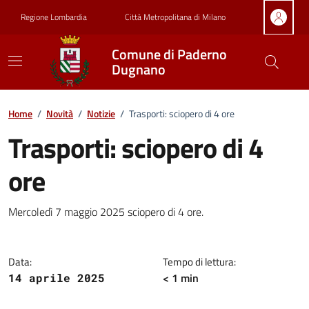
Vai ai contenuti
Vai al footer
Regione Lombardia
Città Metropolitana di Milano
Comune di Paderno
Dugnano
Home
/
Novità
/
Notizie
/
Trasporti: sciopero di 4 ore
Trasporti: sciopero di 4
ore
Dettagli della notizia
Mercoledì 7 maggio 2025 sciopero di 4 ore.
Data:
Tempo di lettura:
< 1 min
14 aprile 2025