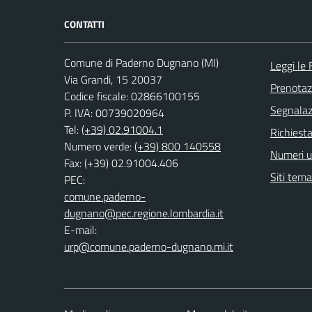
CONTATTI
Comune di Paderno Dugnano (MI)
Leggi le
Via Grandi, 15 20037
Prenota
Codice fiscale: 02866100155
Segnalazi
P. IVA: 00739020964
Tel:
(+39) 02.91004.1
Richiesta
Numero verde:
(+39) 800 140558
Numeri ut
Fax: (+39) 02.91004.406
Siti tema
PEC:
comune.paderno-
dugnano@pec.regione.lombardia.it
E-mail:
urp@comune.paderno-dugnano.mi.it