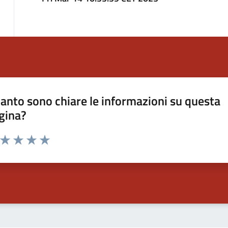
anto sono chiare le informazioni su questa
gina?
a da 1 a 5 stelle la pagina
ta 1 stelle su 5
Valuta 2 stelle su 5
Valuta 3 stelle su 5
Valuta 4 stelle su 5
Valuta 5 stelle su 5