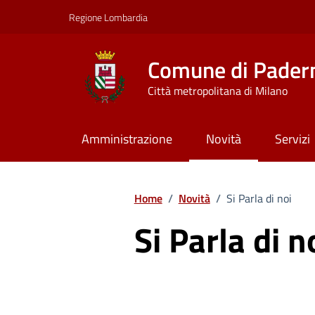
Vai ai contenuti
Vai al footer
Regione Lombardia
Comune di Pader
Città metropolitana di Milano
Amministrazione
Novità
Servizi
Home
/
Novità
/
Si Parla di noi
Si Parla di n