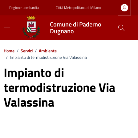
Vai ai contenuti
Vai al footer
Regione Lombardia
Città Metropolitana di Milano
Comune di Paderno
Dugnano
Home
/
Servizi
/
Ambiente
/
Impianto di termodistruzione Via Valassina
Impianto di
termodistruzione Via
Valassina