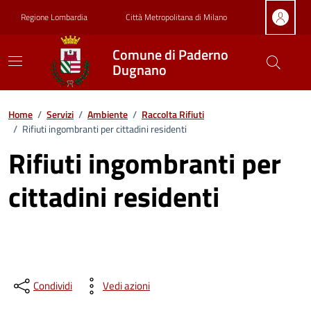
Vai ai contenuti
Vai al footer
Regione Lombardia
Città Metropolitana di Milano
Comune di Paderno
Dugnano
Home
/
Servizi
/
Ambiente
/
Raccolta Rifiuti
/
Rifiuti ingombranti per cittadini residenti
Rifiuti ingombranti per
cittadini residenti
Condividi
Vedi azioni