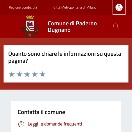
Vai ai contenuti
Vai al footer
Regione Lombardia
Città Metropolitana di Milano
Comune di Paderno
Dugnano
Quanto sono chiare le informazioni su questa
pagina?
Valuta da 1 a 5 stelle la pagina
Valuta 1 stelle su 5
Valuta 2 stelle su 5
Valuta 3 stelle su 5
Valuta 4 stelle su 5
Valuta 5 stelle su 5
Contatta il comune
Leggi le domande frequenti