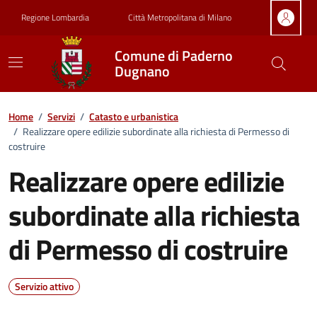
Vai ai contenuti
Vai al footer
Regione Lombardia
Città Metropolitana di Milano
Comune di Paderno
Dugnano
Home
/
Servizi
/
Catasto e urbanistica
/
Realizzare opere edilizie subordinate alla richiesta di Permesso di
costruire
Realizzare opere edilizie
subordinate alla richiesta
di Permesso di costruire
Servizio attivo