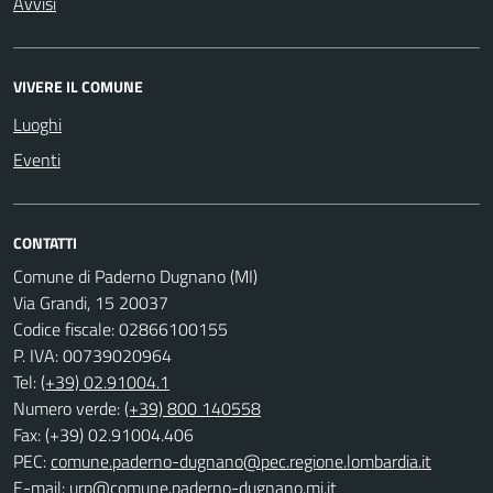
Avvisi
VIVERE IL COMUNE
Luoghi
Eventi
CONTATTI
Comune di Paderno Dugnano (MI)
Via Grandi, 15 20037
Codice fiscale: 02866100155
P. IVA: 00739020964
Tel:
(+39) 02.91004.1
Numero verde:
(+39) 800 140558
Fax: (+39) 02.91004.406
PEC:
comune.paderno-dugnano@pec.regione.lombardia.it
E-mail:
urp@comune.paderno-dugnano.mi.it