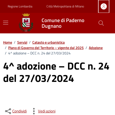
Vai ai contenuti
Vai al footer
Regione Lombardia
Città Metropolitana di Milano
Comune di Paderno
Dugnano
Home
/
Servizi
/
Catasto e urbanistica
/
Piano di Governo del Territorio – vigente dal 2025
/
Adozione
/
4^ adozione – DCC n. 24 del 27/03/2024
4^ adozione – DCC n. 24
del 27/03/2024
Condividi
Vedi azioni