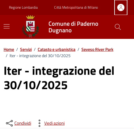
Vai ai contenuti
Vai al footer
Regione Lombardia
Città Metropolitana di Milano
Comune di Paderno
Dugnano
Home
/
Servizi
/
Catasto e urbanistica
/
Seveso River Park
/
Iter - integrazione del 30/10/2025
Iter - integrazione del
30/10/2025
Condividi
Vedi azioni