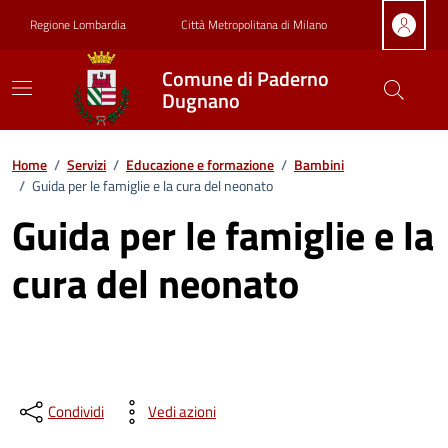
Vai ai contenuti
Vai al footer
Regione Lombardia
Città Metropolitana di Milano
Comune di Paderno
Dugnano
Home
/
Servizi
/
Educazione e formazione
/
Bambini
/
Guida per le famiglie e la cura del neonato
Guida per le famiglie e la
cura del neonato
Condividi
Vedi azioni