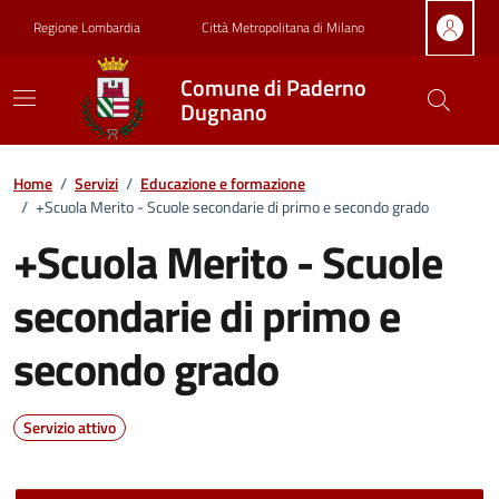
Vai ai contenuti
Vai al footer
Regione Lombardia
Città Metropolitana di Milano
Comune di Paderno
Dugnano
Home
/
Servizi
/
Educazione e formazione
/
+Scuola Merito - Scuole secondarie di primo e secondo grado
+Scuola Merito - Scuole
secondarie di primo e
secondo grado
Servizio attivo