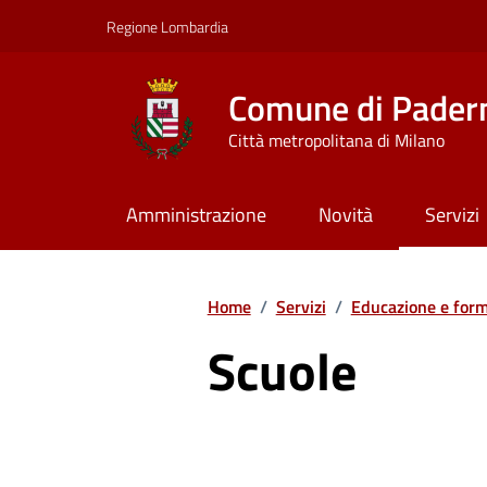
Vai ai contenuti
Vai al footer
Regione Lombardia
Comune di Pader
Città metropolitana di Milano
Amministrazione
Novità
Servizi
Home
/
Servizi
/
Educazione e for
Scuole