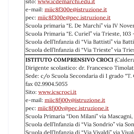
sito:
www.icdemarchi.edu.it
e-mail:
miic8f300e@istruzione.it
pec:
miic8f300e@pec.istruzione.it
Scuola primaria “E. De Marchi” via IV Novem
Scuola Primaria “E. Curiel” via Trieste, 103 –
Scuola dell’Infanzia di “Via Battisti” via Batti
Scuola dell’Infanzia di “Via Trieste” via Trie
ISTITUTO COMPRENSIVO CROCI
(Calder
Dirigente scolastico: dr. Francesco Timolat
Sede: c/o Scuola Secondaria di I grado “T. 
fax 02.9904.5055
Sito:
www.icscroci.it
e-mail:
miic8fj00v@istruzione.it
pec:
miic8fj00v@pec.istruzione.it
Scuola Primaria “Don Milani” via Mascagni, 
Scuola dell’Infanzia di “Via Sondrio” via Son
Scuola dell’Infanzia di “Via Vivaldi” via Vival