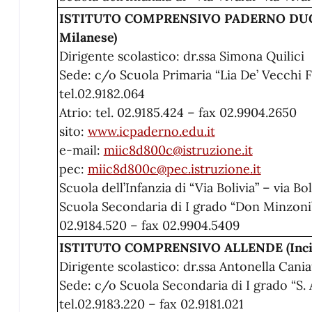
ISTITUTO COMPRENSIVO PADERNO DUGN
Milanese)
Dirigente scolastico: dr.ssa Simona Quilici
Sede: c/o Scuola Primaria “Lia De’ Vecchi F
tel.02.9182.064
Atrio: tel. 02.9185.424 – fax 02.9904.2650
sito:
www.icpaderno.edu.it
e-mail:
miic8d800c@istruzione.it
pec:
miic8d800c@pec.istruzione.it
Scuola dell’Infanzia di “Via Bolivia” – via Bol
Scuola Secondaria di I grado “Don Minzoni” 
02.9184.520 – fax 02.9904.5409
ISTITUTO COMPRENSIVO ALLENDE (Incira
Dirigente scolastico: dr.ssa Antonella Cani
Sede: c/o Scuola Secondaria di I grado “S. 
tel.02.9183.220 – fax 02.9181.021