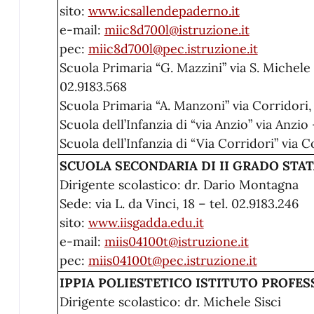
sito:
www.icsallendepaderno.it
e-mail:
miic8d700l@istruzione.it
pec:
miic8d700l@pec.istruzione.it
Scuola Primaria “G. Mazzini” via S. Michele 
02.9183.568
Scuola Primaria “A. Manzoni” via Corridori, 
Scuola dell’Infanzia di “via Anzio” via Anzio 
Scuola dell’Infanzia di “Via Corridori” via C
SCUOLA SECONDARIA DI II GRADO STATALE
Dirigente scolastico: dr. Dario Montagna
Sede: via L. da Vinci, 18 – tel. 02.9183.246
sito:
www.iisgadda.edu.it
e-mail:
miis04100t@istruzione.it
pec:
miis04100t@pec.istruzione.it
IPPIA POLIESTETICO ISTITUTO PROFES
Dirigente scolastico: dr. Michele Sisci