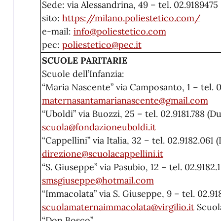
Sede: via Alessandrina, 49 – tel. 02.9189475
sito:
https://milano.poliestetico.com/
e-mail:
info@poliestetico.com
pec:
poliestetico@pec.it
SCUOLE PARITARIE
Scuole dell’Infanzia:
“Maria Nascente” via Camposanto, 1 – tel. 0
maternasantamarianascente@gmail.com
“Uboldi” via Buozzi, 25 – tel. 02.9181.788 (
scuola@fondazioneuboldi.it
“Cappellini” via Italia, 32 – tel. 02.9182.061
direzione@scuolacappellini.it
“S. Giuseppe” via Pasubio, 12 – tel. 02.9182.
smsgiuseppe@hotmail.com
“Immacolata” via S. Giuseppe, 9 – tel. 02.91
scuolamaternaimmacolata@virgilio.it
Scuola
“Don Bosco”