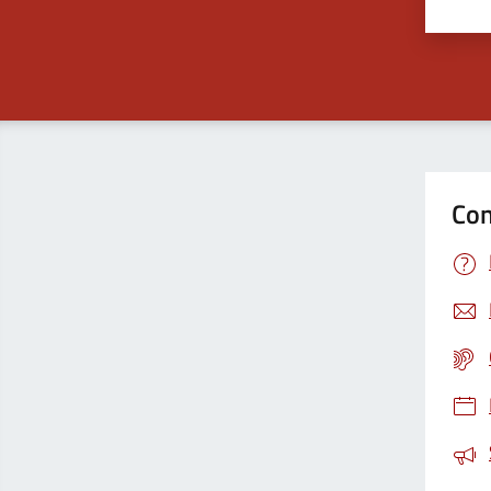
Valu
Con