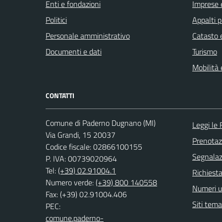
Enti e fondazioni
Imprese 
Politici
Appalti p
Personale amministrativo
Catasto e
Documenti e dati
Turismo
Mobilità 
CONTATTI
Comune di Paderno Dugnano (MI)
Leggi le
Via Grandi, 15 20037
Prenota
Codice fiscale: 02866100155
Segnalazi
P. IVA: 00739020964
Tel:
(+39) 02.91004.1
Richiesta
Numero verde:
(+39) 800 140558
Numeri ut
Fax: (+39) 02.91004.406
Siti tema
PEC:
comune.paderno-