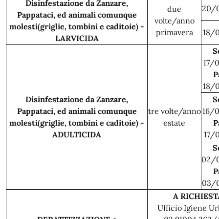
Disinfestazione da Zanzare,
20/
due
Pappataci, ed animali comunque
volte/anno
molesti(griglie, tombini e caditoie) -
primavera
18/
LARVICIDA
S
17/
P
18/
Disinfestazione da Zanzare,
S
Pappataci, ed animali comunque
tre volte/anno
16/
molesti(griglie, tombini e caditoie) -
estate
P
ADULTICIDA
17/
S
02/
P
03/
A RICHIEST
Ufficio Igiene Ur