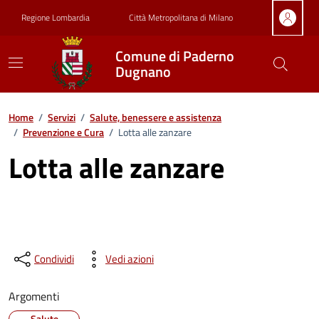
Vai ai contenuti
Vai al footer
Regione Lombardia
Città Metropolitana di Milano
Comune di Paderno
Dugnano
Home
/
Servizi
/
Salute, benessere e assistenza
/
Prevenzione e Cura
/
Lotta alle zanzare
Lotta alle zanzare
Condividi
Vedi azioni
Argomenti
Salute