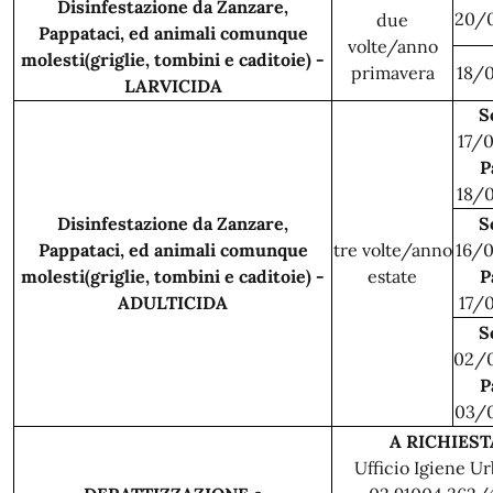
Disinfestazione da Zanzare,
20/
due
Pappataci, ed animali comunque
volte/anno
molesti(griglie, tombini e caditoie) -
primavera
18/
LARVICIDA
S
17/
P
18/
Disinfestazione da Zanzare,
S
Pappataci, ed animali comunque
tre volte/anno
16/
molesti(griglie, tombini e caditoie) -
estate
P
ADULTICIDA
17/
S
02/
P
03/
A RICHIEST
Ufficio Igiene Ur