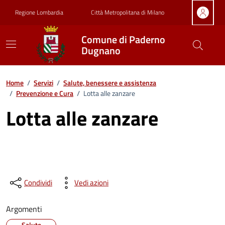
Vai ai contenuti
Vai al footer
Regione Lombardia
Città Metropolitana di Milano
Comune di Paderno
Dugnano
Home
/
Servizi
/
Salute, benessere e assistenza
/
Prevenzione e Cura
/
Lotta alle zanzare
Lotta alle zanzare
Condividi
Vedi azioni
Argomenti
Salute