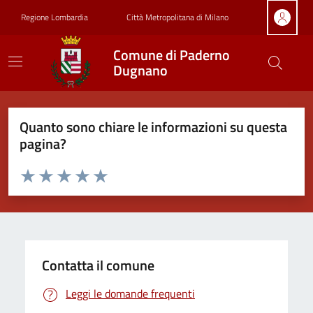
Vai ai contenuti
Vai al footer
Regione Lombardia
Città Metropolitana di Milano
Comune di Paderno
Dugnano
Quanto sono chiare le informazioni su questa
pagina?
Valuta da 1 a 5 stelle la pagina
Valuta 1 stelle su 5
Valuta 2 stelle su 5
Valuta 3 stelle su 5
Valuta 4 stelle su 5
Valuta 5 stelle su 5
Contatta il comune
Leggi le domande frequenti